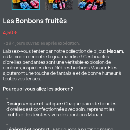
Les Bonbons fruités
4,50 €
2 à 4 jours ouvrables après expédition.
Laissez-vous tenter par notre collection de bijoux
Maoam
,
où la mode rencontre la gourmandise ! Ces boucles
d'oreilles pendantes sont une véritable explosion de
couleurs, inspirées des célèbres bonbons Maoam. Elles
ajouteront une touche de fantaisie et de bonne humeur à
toutes vos tenues.
Pourquoi vous allez les adorer ?
Design unique et ludique
: Chaque paire de boucles
d'oreilles est confectionnée avec soin, reprenant les
motifs et les teintes vives des bonbons Maoam.
Légèreté et confort
: Fabriquées à partir de résine