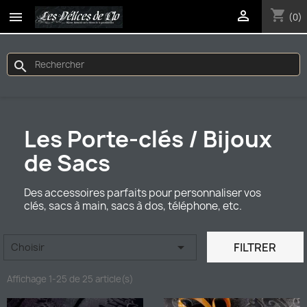
shopping_cart


(0)
search
Les Porte-clés / Bijoux
de Sacs
Des accessoires parfaits pour personnaliser vos
clés, sacs à main, sacs à dos, téléphone, etc.

FILTRER
Choisir
Affichage 1-25 de 25 article(s)