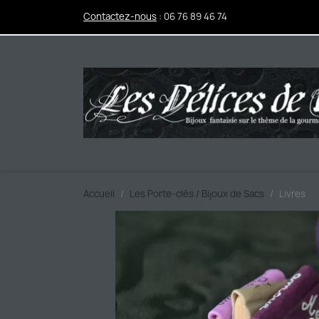
Contactez-nous
:
06 76 89 46 74
Accueil
Les Porte-clés / Bijoux de Sacs
Livres