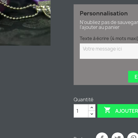
Personnalisation
N'oubliez pas de sauvegar
l'ajouter au panier
Texte à écrire (4 mots maxi)
E
Quantité

AJOUTER