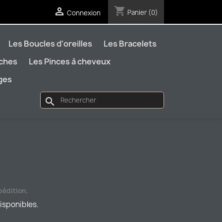
shopping_cart

Panier
(0)
Connexion
Les Boucles d'oreilles
Les Bracelets
oches
Les Pinces à cheveux
ages
search
pédition.
disponibles.