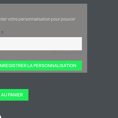
der votre personnalisation pour pouvoir
 ?
250 caractères max
NREGISTRER LA PERSONNALISATION
 AU PANIER