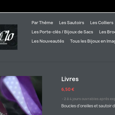
Par Thème
Les Sautoirs
Les Colliers
Les Porte-clés / Bijoux de Sacs
Les Br
Les Nouveautés
Tous les Bijoux en Im
Livres
6,50 €
2 à 4 jours ouvrables après ex
Boucles d'oreilles et sautoir 