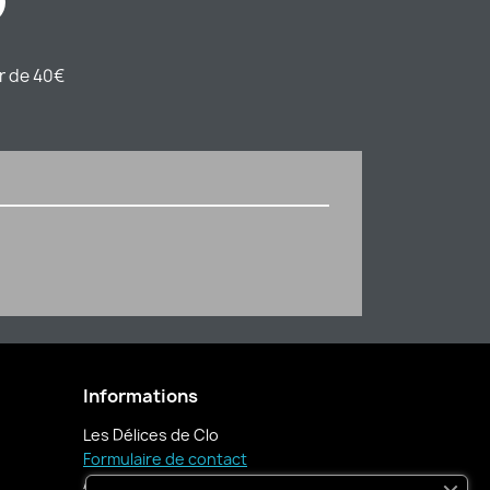
ir de 40€
Informations
Les Délices de Clo
Formulaire de contact
Appelez-nous :
06 76 89 46 74