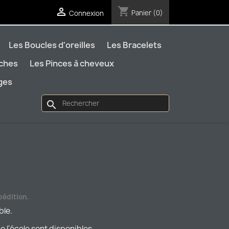
shopping_cart

Panier
(0)
Connexion
Les Boucles d'oreilles
Les Bracelets
oches
Les Pinces à cheveux
ages
search
pédition.
ble.
e l'école sont disponibles.