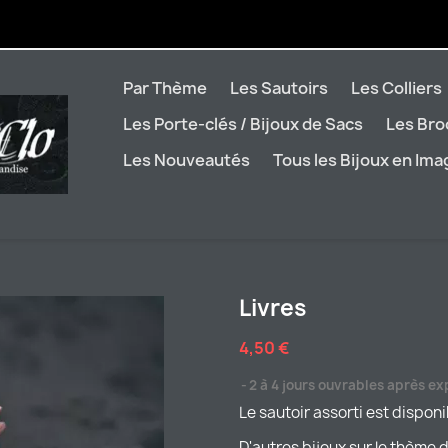
Par Thème
Les Sautoirs
Les Colliers
Les Porte-clés / Bijoux de Sacs
Les Br
Les Nouveautés
Tous les Bijoux en Im
Livres
4,50 €
2 à 4 jours ouvrables après ex
Le sautoir assorti est disponi
D'autres bijoux sur le thème d