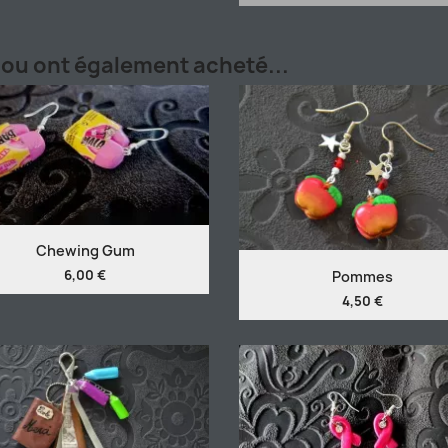
ijou ont également acheté...
Chewing Gum
6,00 €
Pommes
4,50 €