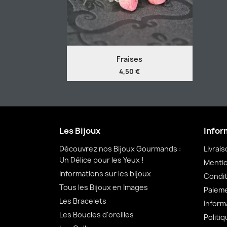
Fraises
4,50 €
Les Bijoux
Infor
Découvrez nos Bijoux Gourmands :
Livrai
Un Délice pour les Yeux !
Mentio
Informations sur les bijoux
Condit
Tous les Bijoux en Images
Paieme
Les Bracelets
Inform
Les Boucles d'oreilles
Politiq