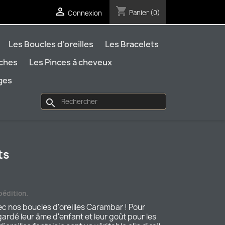
shopping_cart

Panier
(0)
Connexion
Les Boucles d'oreilles
Les Bracelets
oches
Les Pinces à cheveux
ages
search
ts
pédition.
c nos boucles d'oreilles Carambar ! Pour
gardé leur âme d'enfant et leur goût pour les