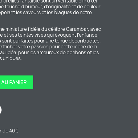
oreilles fantaisie sont un véritable clin d'œil
e touche d'humour, d'originalité et de couleur
ppelant les saveurs et les blagues de notre
une miniature fidèle du célèbre Carambar, avec
 et ses teintes vives qui évoquent l'enfance.
es sont parfaites pour une tenue décontractée,
fficher votre passion pour cette icône de la
eau idéal pour les amoureux de bonbons et les
s uniques.
 AU PANIER
ir de 40€