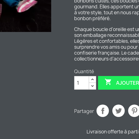
bonbons cultes, ces boucles d'
gourmand. Elles apportent un
à votre style, tout en nous ra
bonbon préféré.
Chaque boucle d'oreille est 
son emballage reconnaissable
Légères et confortables, ell
surprendre vos amis ou pour a
confiserie française. Le cad
collectionneurs d'accessoire
Quantité

AJOUTER
Partager
Livraison offerte à part