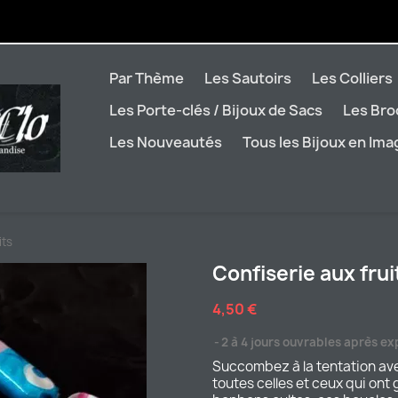
Par Thème
Les Sautoirs
Les Colliers
Les Porte-clés / Bijoux de Sacs
Les Br
Les Nouveautés
Tous les Bijoux en Im
its
Confiserie aux frui
4,50 €
2 à 4 jours ouvrables après ex
Succombez à la tentation ave
toutes celles et ceux qui ont 