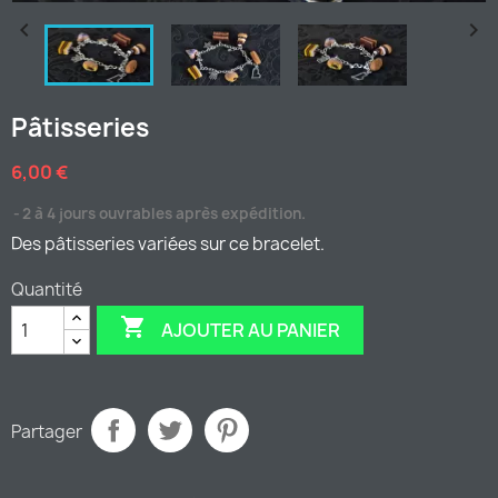


Pâtisseries
6,00 €
2 à 4 jours ouvrables après expédition.
Des pâtisseries variées sur ce bracelet.
Quantité

AJOUTER AU PANIER
Partager