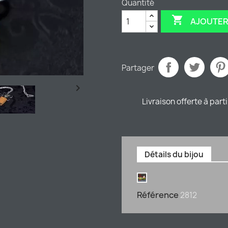
Quantité

AJOUTER
Partager

Livraison offerte à part
Détails du bijou
Référence
2812