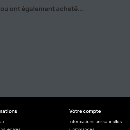
ijou ont également acheté...
mations
Votre compte
son
Informations personnelles
ns légales
Commandes