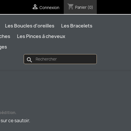
shopping_cart

Panier
(0)
Connexion
Les Boucles d'oreilles
Les Bracelets
oches
Les Pinces à cheveux
ages
search
t
pédition.
 sur ce sautoir
.