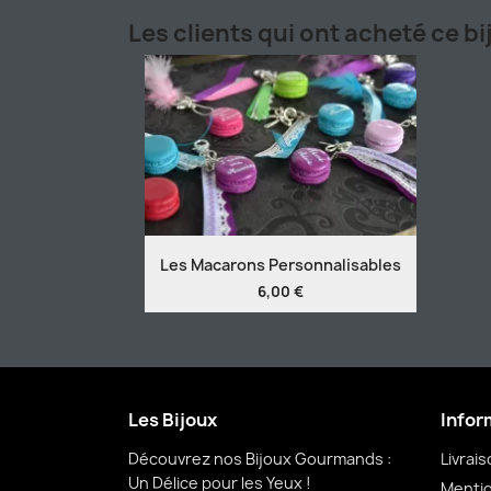
Les clients qui ont acheté ce b
Les Macarons Personnalisables
6,00 €
Les Bijoux
Infor
Découvrez nos Bijoux Gourmands :
Livrai
Un Délice pour les Yeux !
Mentio