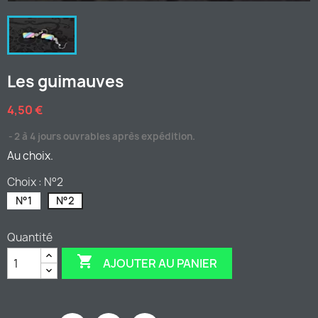
Les guimauves
4,50 €
2 à 4 jours ouvrables après expédition.
Au choix.
Choix : N°2
N°1
N°2
Quantité

AJOUTER AU PANIER