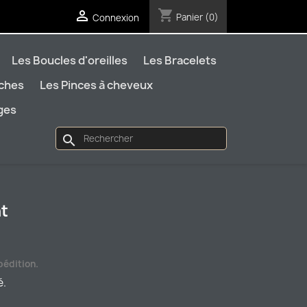
shopping_cart

Panier
(0)
Connexion
Les Boucles d'oreilles
Les Bracelets
oches
Les Pinces à cheveux
ages
search
at
pédition.
é.