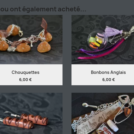
ijou ont également acheté...
Chouquettes
Bonbons Anglais
6,00 €
6,00 €