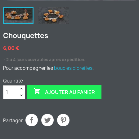
Chouquettes
6,00 €
2 à 4 jours ouvrables après expédition.
Pour accompagner les
boucles d'oreilles
.
Quantité

AJOUTER AU PANIER
Partager